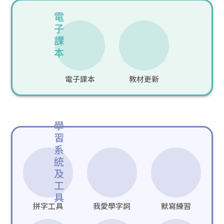
電
子
課
本
電子課本
教材更新
學
習
系
統
及
工
具
拼字工具
我愛學字詞
默寫練習