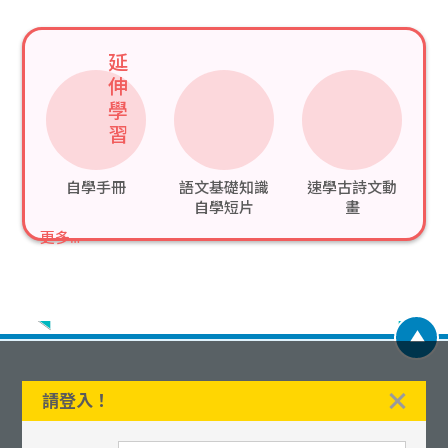
延
伸
學
習
自學手冊
語文基礎知識
速學古詩文動
自學短片
畫
更多…
請登入！
大衆集團成員