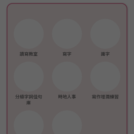
讀寫教室
寫字
識字
分級字詞佳句
時地人事
寫作增潤練習
庫